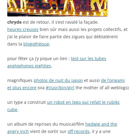
chryde
est de retour, il s’est ravalé la façade.
heures creuses
bien sûr mais aussi les projets collectifs, et
j’ai le plaisir de faire partie des zigues qui déblatèrent
dans la
blogothèque
.
pour fêter ça j’y pique un lien :
test sur les tubes
anglophones eighties
.
magnifiques
photos de nuit du japon
et aussi
de l’origami
et plus encore
(via
#!/usr/bin/girl
the mother of all weblogs)
un type a construit
un robot en lego qui refait le rubiks
cube
.
un album de reprises du musical/film
hedwig and the
angry inch
vient de sortir sur
off records
, il y a une