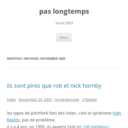
Skip
to
pas longtemps
content
since 2003
Menu
MONTHLY ARCHIVES:
NOVEMBER 2003
ils sont pires que rob et nick hornby
julien
-
November 24, 2003
-
Uncategorized
-
2 Replies
les types de pitchfork font des listes, c’est le syndrome
high
fidelity
, pas de problème.
il y a 4 ans, en 1999, ils avaient listé
les 100 meilleurs