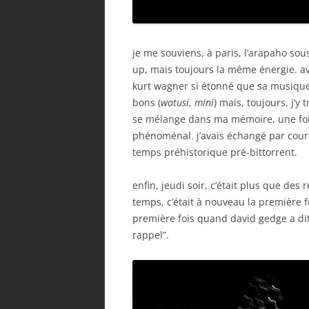
je me souviens, à paris, l’arapaho sous
up, mais toujours la même énergie. av
kurt wagner si étonné que sa musique
bons (
watusi
,
mini
) mais, toujours, j’
se mélange dans ma mémoire, une fois,
phénoménal. j’avais échangé par courri
temps préhistorique pré-bittorrent.
enfin, jeudi soir, c’était plus que des 
temps, c’était à nouveau la première f
première fois quand david gedge a dit
rappel”.