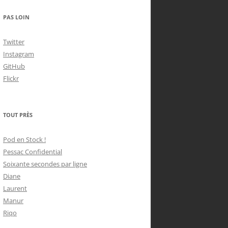
PAS LOIN
Twitter
Instagram
GitHub
Flickr
TOUT PRÈS
Pod en Stock !
Pessac Confidential
Soixante secondes par ligne
Diane
Laurent
Manur
Riqo