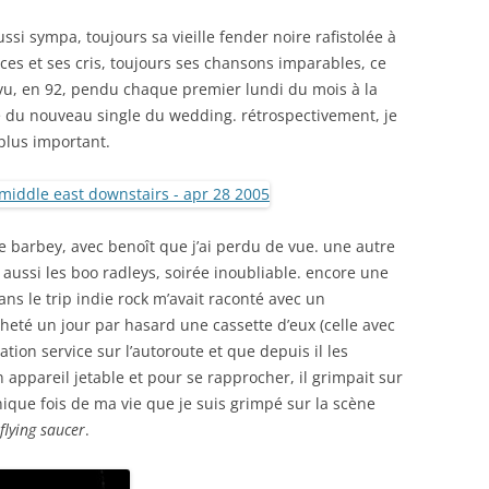
aussi sympa, toujours sa vieille fender noire rafistolée à
ces et ses cris, toujours ses chansons imparables, ce
evu, en 92, pendu chaque premier lundi du mois à la
e du nouveau single du wedding. rétrospectivement, je
 plus important.
e barbey, avec benoît que j’ai perdu de vue. une autre
it aussi les boo radleys, soirée inoubliable. encore une
ns le trip indie rock m’avait raconté avec un
heté un jour par hasard une cassette d’eux (celle avec
tation service sur l’autoroute et que depuis il les
un appareil jetable et pour se rapprocher, il grimpait sur
unique fois de ma vie que je suis grimpé sur la scène
flying saucer
.