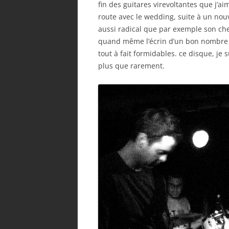
fin des guitares virevoltantes que j’a
route avec le wedding, suite à un no
aussi radical que par exemple son ch
quand même l’écrin d’un bon nombre 
tout à fait formidables. ce disque, je s
plus que rarement.