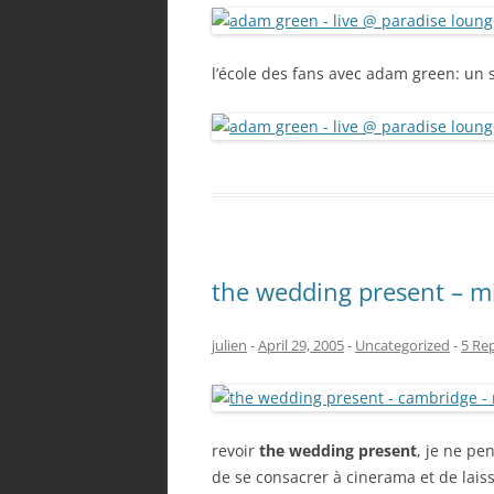
l’école des fans avec adam green: un 
the wedding present – mi
julien
-
April 29, 2005
-
Uncategorized
-
5 Rep
revoir
the wedding present
, je ne pe
de se consacrer à cinerama et de laisser