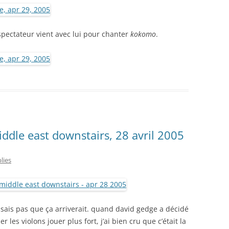
spectateur vient avec lui pour chanter
kokomo
.
ddle east downstairs, 28 avril 2005
lies
nsais pas que ça arriverait. quand david gedge a décidé
 les violons jouer plus fort, j’ai bien cru que c’était la