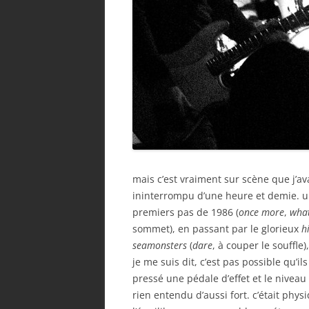
mais c’est vraiment sur scène que j’av
ininterrompu d’une heure et demie. une
premiers pas de 1986 (
once more
,
what
sommet), en passant par le glorieux
h
seamonsters
(
dare
, à couper le souffle
je me suis dit, c’est pas possible qu’i
pressé une pédale d’effet et le nivea
rien entendu d’aussi fort. c’était phy