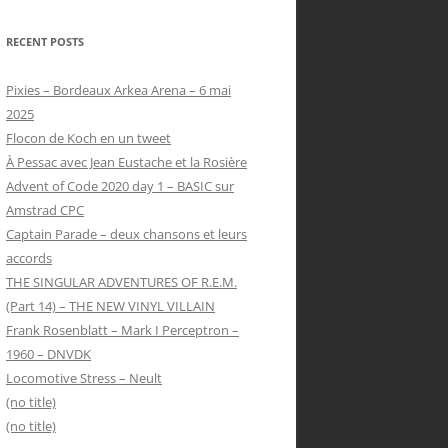
RECENT POSTS
Pixies – Bordeaux Arkea Arena – 6 mai
2025
Flocon de Koch en un tweet
À Pessac avec Jean Eustache et la Rosière
Advent of Code 2020 day 1 – BASIC sur
Amstrad CPC
Captain Parade – deux chansons et leurs
accords
THE SINGULAR ADVENTURES OF R.E.M.
(Part 14) – THE NEW VINYL VILLAIN
Frank Rosenblatt – Mark I Perceptron –
1960 – DNVDK
Locomotive Stress – Neult
(no title)
(no title)