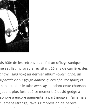
ais hâte de les retrouver. ce fut un déluge sonique
 set-list incroyable revisitant 20 ans de carrière, des
 have i said now
) au dernier album (
queen anne
, un
it-parade
de 92 (
go go dancer
,
queen of outer space
) et
), sans oublier le tube
kennedy
. pendant cette chanson
ls jouent plus fort, et à ce moment là david gedge a
u sonore a encore augmenté. à part mogwai, j’ai jamais
siquement étrange, j’avais l’impression de perdre