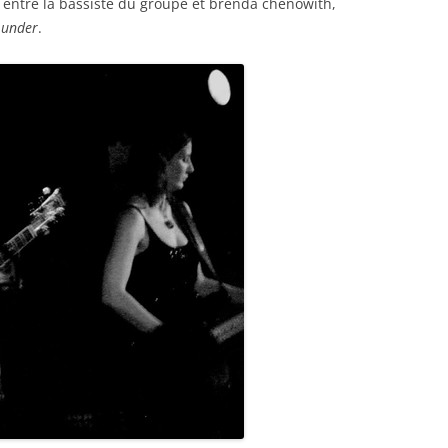
 entre la bassiste du groupe et brenda chenowith,
t under
.