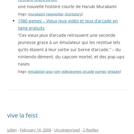
une nouvelle histoire courte de Haruki Murakami
(tags:
murakami
newyorker
shortstory
)
1980 games – Vieux jeux vidéo et jeux d’arcade en
ligne gratuits
“Ces vieux jeux d’arcade retrouvent une seconde
jeunesse grace à un émulateur qui les restitue tels
qu’ils étaient à leur sortie sur borne d’arcade.” – du
nintendo dément, du capcom mortel, et des pop-ups
nases
(tags:
emulation
java
rom
videogames
arcade
games
vintage
)
vive la feist
julien
-
February 16, 2006
-
Uncategorized
-
2 Replies