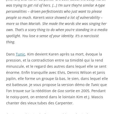
was trying to get rid of hers. […] I’m sure they’re similar A-type
personalities – driven perfectionists who just want to please
people so much. Karen’s voice showed a lot of vulnerability –
more so than Mariah. She made the words she was singing her
own. That’s a scary thing to do when you’re standing in a media
spotlight. You lose a sense of your identity. It’s a narcissist
thing.
Dans
Tunic
, Kim devient Karen après sa mort, évoque la
pression, et la contradiction entre sa timidité qui la rend
minuscule, et le regard des autres dans lequel elle se sent
énorme. Enfin tranquille avec Elvis, Dennis Wilson et Janis
Joplin, elle forme un groupe là-bas, le sien, dans lequel elle
est batteuse. Je vous propose la version démo de
Tunic
que
l’on trouve sur la réédition de
Goo
sortie en 2005. Pendant
le noisy-pont, on entend dans le lointain Kim et J. Mascis
chanter des vieux tubes des Carpenter.