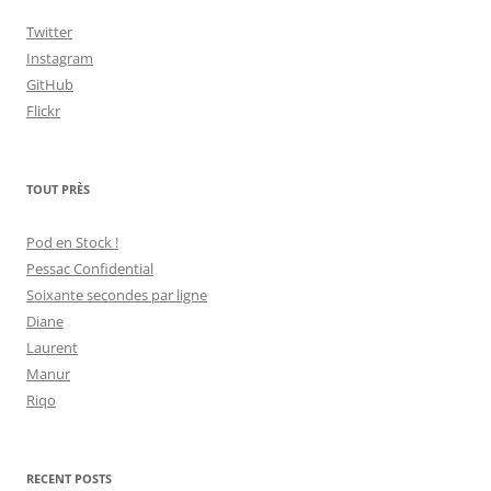
Twitter
Instagram
GitHub
Flickr
TOUT PRÈS
Pod en Stock !
Pessac Confidential
Soixante secondes par ligne
Diane
Laurent
Manur
Riqo
RECENT POSTS