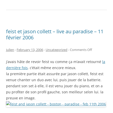
feist et jason collett – live au paradise – 11
février 2006
on
julien
-
February 13, 2006
-
Uncategorized
-
Comments Off
feist
j’avais hâte de revoir feist vu comme ça m’avait retourné
et
la
dernière fois
. c’était même encore mieux.
jason
la première partie était assurée par jason collett, feist est
collett
venue chanter un duo avec lui, puis jouer de la batterie.
–
pendant son set à elle, il est venu jouer du piano, et on a
live
pu profiter de son profil gauche, son meilleur selon lui. la
au
preuve en image.
paradise
–
11