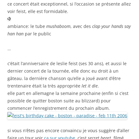
ce concert était exceptionnel, si l’occasion se présente allez
février
voir feist, elle est formidable.
2006
ambiance: le tube
mushaboom
, avec des
clap your hands say
han han
par le public
…
c’était l’anniversaire de leslie feist (ses 30 ans), et aussi le
dernier concert de la tournée, elle donc eu droit à un
gâteau. la dernière chanson qu’elle a joué avant d’être
trentenaire était la très appropriée
let it die
.
elle part en allemagne la semaine prochaine (enfin si c’est
possible de quitter boston suite au blizzard) pour
commencer l’enregistrement du prochain album.
si vous n’êtes pas encore convaincu je vous suggère d’aller
faire un tour voir
ça sur youtube
, c’est
secret heart
, filmé