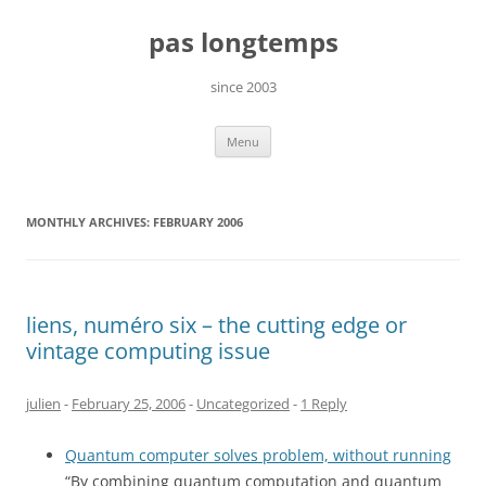
Skip
to
pas longtemps
content
since 2003
Menu
MONTHLY ARCHIVES:
FEBRUARY 2006
liens, numéro six – the cutting edge or
vintage computing issue
julien
-
February 25, 2006
-
Uncategorized
-
1 Reply
Quantum computer solves problem, without running
“By combining quantum computation and quantum