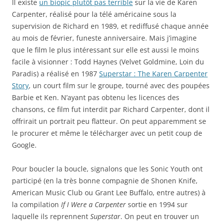
Il existe
un biopic plutôt pas terrible
sur la vie de Karen
Carpenter, réalisé pour la télé américaine sous la
supervision de Richard en 1989, et rediffusé chaque année
au mois de février, funeste anniversaire. Mais j’imagine
que le film le plus intéressant sur elle est aussi le moins
facile à visionner : Todd Haynes (Velvet Goldmine, Loin du
Paradis) a réalisé en 1987
Superstar : The Karen Carpenter
Story
, un court film sur le groupe, tourné avec des poupées
Barbie et Ken. N’ayant pas obtenu les licences des
chansons, ce film fut interdit par Richard Carpenter, dont il
offrirait un portrait peu flatteur. On peut apparemment se
le procurer et même le télécharger avec un petit coup de
Google.
Pour boucler la boucle, signalons que les Sonic Youth ont
participé (en la très bonne compagnie de Shonen Knife,
American Music Club ou Grant Lee Buffalo, entre autres) à
la compilation
If I Were a Carpenter
sortie en 1994 sur
laquelle ils reprennent
Superstar
. On peut en trouver un