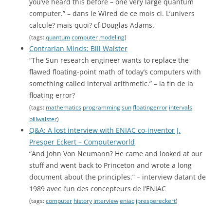
you’ve heard this before – one very large quantum
computer.” – dans le Wired de ce mois ci. L’univers
calcule? mais quoi? cf Douglas Adams.
(tags:
quantum
computer
modeling
)
Contrarian Minds: Bill Walster
“The Sun research engineer wants to replace the
flawed floating-point math of today’s computers with
something called interval arithmetic.” – la fin de la
floating error?
(tags:
mathematics
programming
sun
floatingerror
intervals
billwalster
)
Q&A: A lost interview with ENIAC co-inventor J.
Presper Eckert – Computerworld
“And John Von Neumann? He came and looked at our
stuff and went back to Princeton and wrote a long
document about the principles.” – interview datant de
1989 avec l’un des concepteurs de l’ENIAC
(tags:
computer
history
interview
eniac
jprespereckert
)