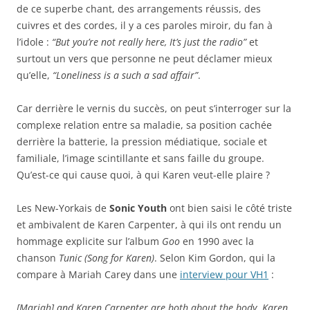
de ce superbe chant, des arrangements réussis, des
cuivres et des cordes, il y a ces paroles miroir, du fan à
l’idole :
“But you’re not really here, It’s just the radio”
et
surtout un vers que personne ne peut déclamer mieux
qu’elle,
“Loneliness is a such a sad affair”
.
Car derrière le vernis du succès, on peut s’interroger sur la
complexe relation entre sa maladie, sa position cachée
derrière la batterie, la pression médiatique, sociale et
familiale, l’image scintillante et sans faille du groupe.
Qu’est-ce qui cause quoi, à qui Karen veut-elle plaire ?
Les New-Yorkais de
Sonic Youth
ont bien saisi le côté triste
et ambivalent de Karen Carpenter, à qui ils ont rendu un
hommage explicite sur l’album
Goo
en 1990 avec la
chanson
Tunic (Song for Karen)
. Selon Kim Gordon, qui la
compare à Mariah Carey dans une
interview pour VH1
:
[Mariah] and Karen Carpenter are both about the body. Karen