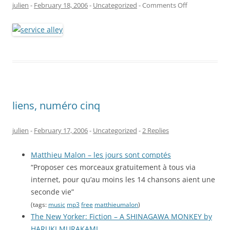
on
julien
-
February 18, 2006
-
Uncategorized
-
Comments Off
dans
l’allée
de
service
liens, numéro cinq
julien
-
February 17, 2006
-
Uncategorized
-
2 Replies
Matthieu Malon – les jours sont comptés
“Proposer ces morceaux gratuitement à tous via
internet, pour qu’au moins les 14 chansons aient une
seconde vie”
(tags:
music
mp3
free
matthieumalon
)
The New Yorker: Fiction – A SHINAGAWA MONKEY by
HARUKI MURAKAMI