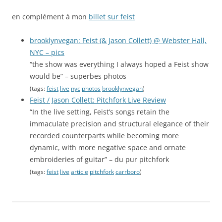
en complément à mon
billet sur feist
brooklynvegan: Feist (& Jason Collett) @ Webster Hall,
NYC – pics
“the show was everything I always hoped a Feist show
would be” – superbes photos
(tags:
feist
live
nyc
photos
brooklynvegan
)
Feist / Jason Collett: Pitchfork Live Review
“In the live setting, Feist’s songs retain the
immaculate precision and structural elegance of their
recorded counterparts while becoming more
dynamic, with more negative space and ornate
embroideries of guitar” – du pur pitchfork
(tags:
feist
live
article
pitchfork
carrboro
)