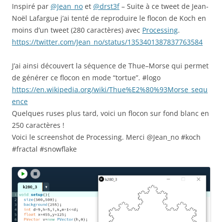
Inspiré par
@Jean_no
et
@drst3f
– Suite à ce tweet de Jean-
Noël Lafargue j’ai tenté de reproduire le flocon de Koch en
moins d’un tweet (280 caractères) avec
Processing
.
https://twitter.com/Jean_no/status/1353401387837763584
J’ai ainsi découvert la séquence de Thue–Morse qui permet
de générer ce flocon en mode “tortue”. #logo
https://en.wikipedia.org/wiki/Thue%E2%80%93Morse_sequ
ence
Quelques ruses plus tard, voici un flocon sur fond blanc en
250 caractères !
Voici le screenshot de Processing. Merci @Jean_no #koch
#fractal #snowflake