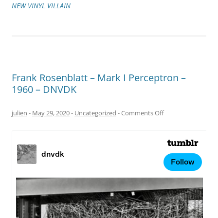
NEW VINYL VILLAIN
NEW
VINYL
VILLAIN
Frank Rosenblatt – Mark I Perceptron –
1960 – DNVDK
on
julien
-
May 29, 2020
-
Uncategorized
-
Comments Off
Frank
Rosenblatt
–
Mark
I
Perceptron
–
1960
–