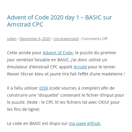
Advent of Code 2020 day 1 – BASIC sur
Amstrad CPC
on
julien
-
December 6, 2020
-
Uncategorized
-
Comments Off
Advent
Cette année pour
Advent of Code
, le puzzle du premier
of
jour semblait faisable en BASIC, j’ai donc utilisé un
Code
émulateur d’Amstrad CPC appelé
Arnold
pour le tenter.
2020
Revoir l’écran bleu et jaune m’a fait l’effet d’une madeleine !
day
1
Il a fallu utiliser
iDSK
(code sources à compiler) afin de
–
construire une “disquette” contenant le fichier d’input pour
BASIC
le puzzle. (Note : le CPC lit les fichiers txt avec CR/LF pour
sur
les fins de ligne)
Amstrad
CPC
Le code en BASIC est dispo sur
ma page github
.