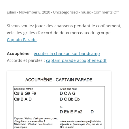
on
julien
-
November 8, 2020
-
Uncategorized
-
music
-
Comments Off
Capta
Si vous voulez jouer des chansons pendant le confinement,
Parad
voici les grilles d’accord de deux morceaux du groupe
–
Captain Parade
.
deux
chans
Acouphène
–
écouter la chanson sur bandcamp
et
Accords et paroles :
captain-parade-acouphene.pdf
leurs
accor