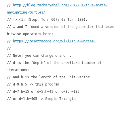
//
http://blog.zacharyabel.com/2012/01/thue-morse-
navigating-turtles/
//--> {1: (Step, Turn 60); 0: Turn 180}.
// … and I found a version of the generator that uses
bitwise operators here:
//
https://rosettacode.org/wiki/Thue-Morse#C
//
// Note: you can change d and h.
// d is the "depth" of the snowflake (number of
iterations)
// and h is the length of the unit vector.
// d=9,h=5 -> this program
// d=7,h=15 or d=5,h=45 or d=3,h=135
// or d=1,h=405 -> Simple Triangle