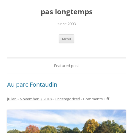
Skip
to
pas longtemps
content
since 2003
Menu
Featured post
Au parc Fontaudin
on
julien
-
November 3, 2018
-
Uncategorized
-
Comments Off
Au
parc
Fontaudin