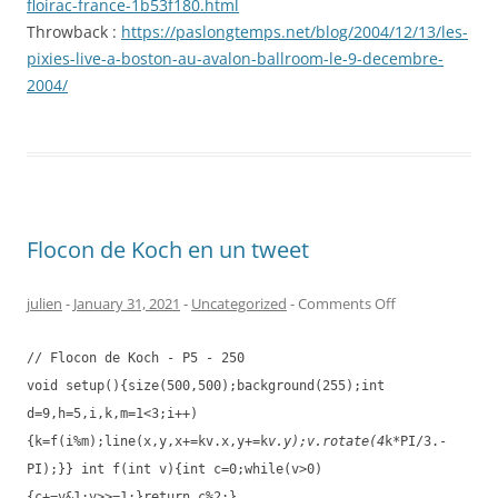
floirac-france-1b53f180.html
Throwback :
https://paslongtemps.net/blog/2004/12/13/les-
pixies-live-a-boston-au-avalon-ballroom-le-9-decembre-
2004/
Flocon de Koch en un tweet
on
julien
-
January 31, 2021
-
Uncategorized
-
Comments Off
Flocon
de
// Flocon de Koch - P5 - 250
Koch
void setup(){size(500,500);background(255);int
en
d=9,h=5,i,k,m=1<3;i++)
un
{k=f(i%m);line(x,y,x+=kv.x,y+=k
v.y);v.rotate(4
k*PI/3.-
tweet
PI);}} int f(int v){int c=0;while(v>0)
{c+=v&1;v>>=1;}return c%2;}