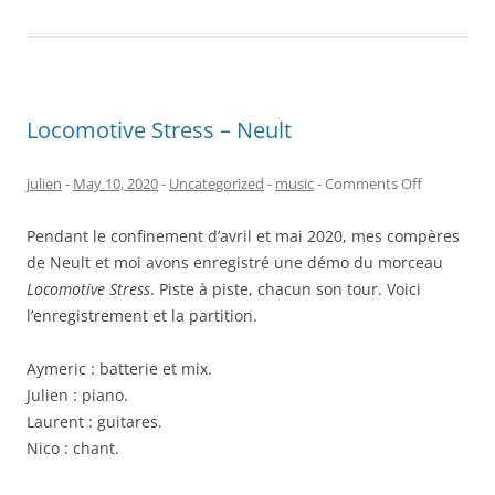
Locomotive Stress – Neult
on
julien
-
May 10, 2020
-
Uncategorized
-
music
-
Comments Off
Locomotiv
Pendant le confinement d’avril et mai 2020, mes compères
Stress
de Neult et moi avons enregistré une démo du morceau
–
Locomotive Stress
. Piste à piste, chacun son tour. Voici
Neult
l’enregistrement et la partition.
Aymeric : batterie et mix.
Julien : piano.
Laurent : guitares.
Nico : chant.