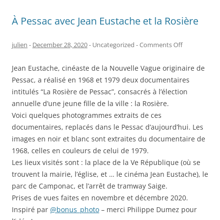
À Pessac avec Jean Eustache et la Rosière
on
julien
-
December 28, 2020
- Uncategorized -
Comments Off
À
Jean Eustache, cinéaste de la Nouvelle Vague originaire de
Pessac
Pessac, a réalisé en 1968 et 1979 deux documentaires
avec
intitulés “La Rosière de Pessac”, consacrés à l’élection
Jean
annuelle d’une jeune fille de la ville : la Rosière.
Eustache
Voici quelques photogrammes extraits de ces
et
documentaires, replacés dans le Pessac d’aujourd’hui. Les
la
images en noir et blanc sont extraites du documentaire de
Rosière
1968, celles en couleurs de celui de 1979.
Les lieux visités sont : la place de la Ve République (où se
trouvent la mairie, l’église, et … le cinéma Jean Eustache), le
parc de Camponac, et l’arrêt de tramway Saige.
Prises de vues faites en novembre et décembre 2020.
Inspiré par
@bonus_photo
– merci Philippe Dumez pour