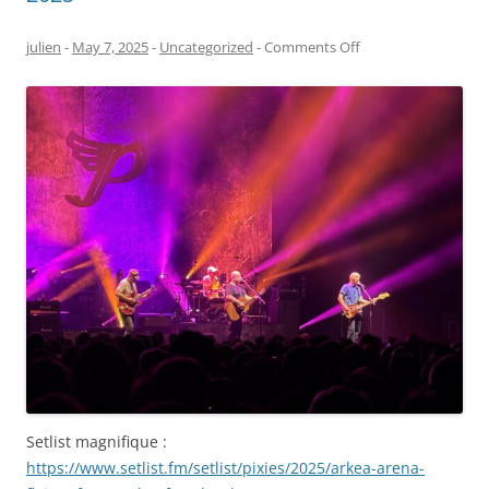
on
julien
-
May 7, 2025
-
Uncategorized
-
Comments Off
Pixies
–
Bordeaux
Arkea
Arena
–
6
mai
2025
Setlist magnifique :
https://www.setlist.fm/setlist/pixies/2025/arkea-arena-