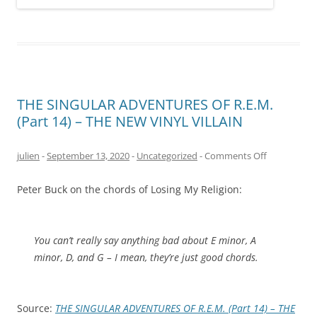
THE SINGULAR ADVENTURES OF R.E.M.
(Part 14) – THE NEW VINYL VILLAIN
on
julien
-
September 13, 2020
-
Uncategorized
-
Comments Off
THE
Peter Buck on the chords of Losing My Religion:
SINGULAR
ADVENTURE
OF
You can’t really say anything bad about E minor, A
R.E.M.
minor, D, and G – I mean, they’re just good chords.
(Part
14)
–
Source:
THE SINGULAR ADVENTURES OF R.E.M. (Part 14) – THE
THE