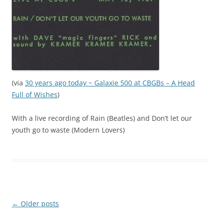
(via
30 years ago today ~ Galaxie 500 at CBGBs – A Head
Full of Wishes
)
With a live recording of Rain (Beatles) and Don’t let our
youth go to waste (Modern Lovers)
Post
←
Older posts
navigation