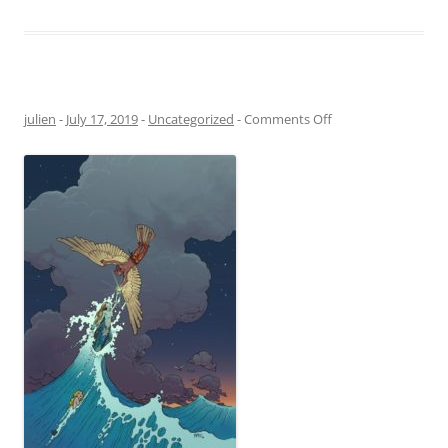
on
julien
-
July 17, 2019
-
Uncategorized
-
Comments Off